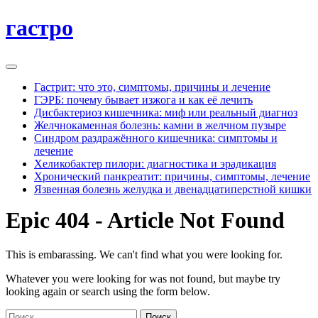
гастро
Гастрит: что это, симптомы, причины и лечение
ГЭРБ: почему бывает изжога и как её лечить
Дисбактериоз кишечника: миф или реальный диагноз
Желчнокаменная болезнь: камни в желчном пузыре
Синдром раздражённого кишечника: симптомы и
лечение
Хеликобактер пилори: диагностика и эрадикация
Хронический панкреатит: причины, симптомы, лечение
Язвенная болезнь желудка и двенадцатиперстной кишки
Epic 404 - Article Not Found
This is embarassing. We can't find what you were looking for.
Whatever you were looking for was not found, but maybe try
looking again or search using the form below.
Найти: