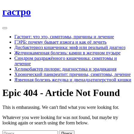
гастро
Гастрит: что это, симптомы, причины и лечение
ГЭРБ: почему бывает изжога и как её лечить
Дисбактериоз кишечника: миф или реальный диагноз
Желчнокаменная болезнь: камни в желчном пузыре
Синдром раздражённого кишечника: симптомы и
лечение
Хеликобактер пилори: диагностика и эрадикация
Хронический панкреатит: причины, симптомы, лечение
Язвенная болезнь желудка и двенадцатиперстной кишки
Epic 404 - Article Not Found
This is embarassing. We can't find what you were looking for.
Whatever you were looking for was not found, but maybe try
looking again or search using the form below.
Найти: