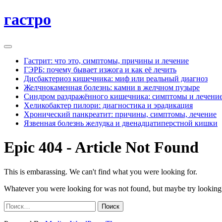
гастро
Гастрит: что это, симптомы, причины и лечение
ГЭРБ: почему бывает изжога и как её лечить
Дисбактериоз кишечника: миф или реальный диагноз
Желчнокаменная болезнь: камни в желчном пузыре
Синдром раздражённого кишечника: симптомы и лечени
Хеликобактер пилори: диагностика и эрадикация
Хронический панкреатит: причины, симптомы, лечение
Язвенная болезнь желудка и двенадцатиперстной кишки
Epic 404 - Article Not Found
This is embarassing. We can't find what you were looking for.
Whatever you were looking for was not found, but maybe try looking 
Найти: