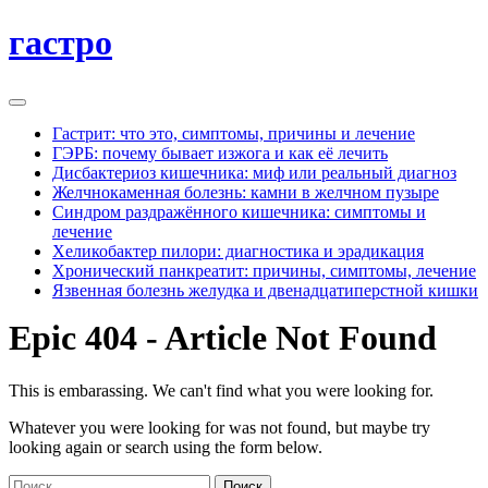
гастро
Гастрит: что это, симптомы, причины и лечение
ГЭРБ: почему бывает изжога и как её лечить
Дисбактериоз кишечника: миф или реальный диагноз
Желчнокаменная болезнь: камни в желчном пузыре
Синдром раздражённого кишечника: симптомы и
лечение
Хеликобактер пилори: диагностика и эрадикация
Хронический панкреатит: причины, симптомы, лечение
Язвенная болезнь желудка и двенадцатиперстной кишки
Epic 404 - Article Not Found
This is embarassing. We can't find what you were looking for.
Whatever you were looking for was not found, but maybe try
looking again or search using the form below.
Найти: