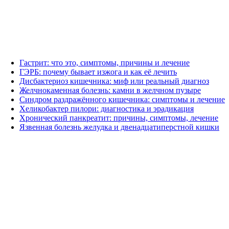
Гастрит: что это, симптомы, причины и лечение
ГЭРБ: почему бывает изжога и как её лечить
Дисбактериоз кишечника: миф или реальный диагноз
Желчнокаменная болезнь: камни в желчном пузыре
Синдром раздражённого кишечника: симптомы и лечение
Хеликобактер пилори: диагностика и эрадикация
Хронический панкреатит: причины, симптомы, лечение
Язвенная болезнь желудка и двенадцатиперстной кишки