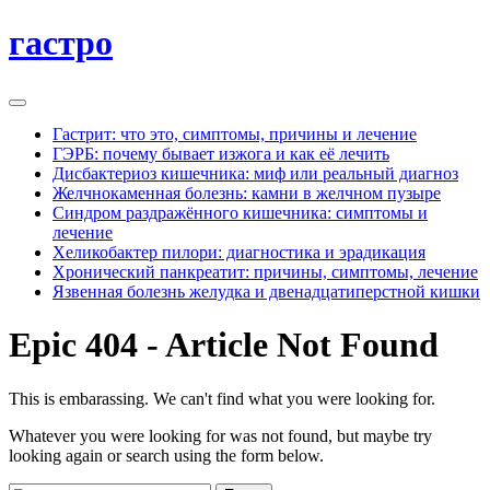
гастро
Гастрит: что это, симптомы, причины и лечение
ГЭРБ: почему бывает изжога и как её лечить
Дисбактериоз кишечника: миф или реальный диагноз
Желчнокаменная болезнь: камни в желчном пузыре
Синдром раздражённого кишечника: симптомы и
лечение
Хеликобактер пилори: диагностика и эрадикация
Хронический панкреатит: причины, симптомы, лечение
Язвенная болезнь желудка и двенадцатиперстной кишки
Epic 404 - Article Not Found
This is embarassing. We can't find what you were looking for.
Whatever you were looking for was not found, but maybe try
looking again or search using the form below.